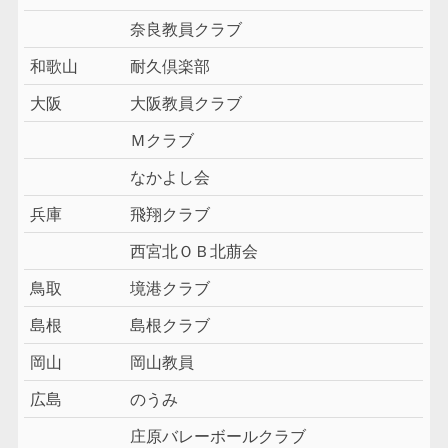
奈良教員クラブ
和歌山
耐久倶楽部
大阪
大阪教員クラブ
Ｍクラブ
なかよし会
兵庫
飛翔クラブ
西宮北ＯＢ北萠会
鳥取
境港クラブ
島根
島根クラブ
岡山
岡山教員
広島
のうみ
庄原バレーボールクラブ