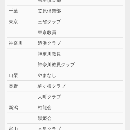
千葉
笠原倶楽部
東京
三省クラブ
東京教員
神奈川
追浜クラブ
神奈川教員
神奈川教員クラブ
山梨
やまなし
長野
駒ヶ根クラブ
大町クラブ
新潟
柏龍会
黒姫会
富山
木星クラブ