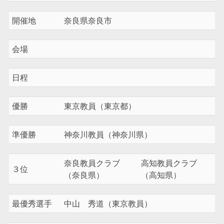
開催地
奈良県奈良市
会場
日程
優勝
東京教員（東京都）
準優勝
神奈川教員（神奈川県）
奈良教員クラブ
高知教員クラブ
３位
（奈良県）
（高知県）
最優秀選手
中山 秀道（東京教員）