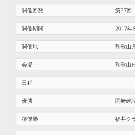
開催回数
第37回
開催期間
2017年
開催地
和歌山
会場
和歌山
日程
優勝
岡崎建
準優勝
福井ク