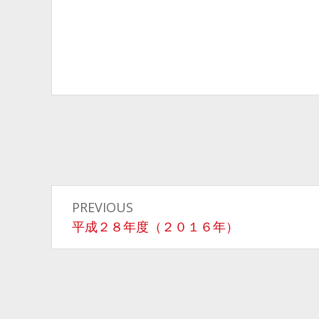
投
PREVIOUS
稿
Previous
平成２８年度（２０１６年）
post:
ナ
ビ
ゲ