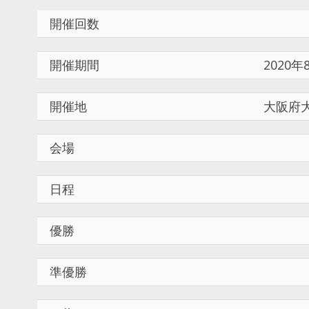
開催回数
開催期間
2020年
開催地
大阪府
会場
日程
優勝
準優勝