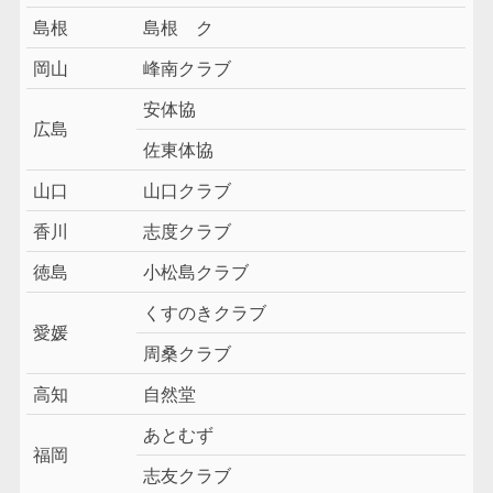
島根
島根 ク
岡山
峰南クラブ
安体協
広島
佐東体協
山口
山口クラブ
香川
志度クラブ
徳島
小松島クラブ
くすのきクラブ
愛媛
周桑クラブ
高知
自然堂
あとむず
福岡
志友クラブ