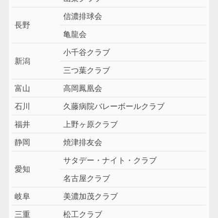
信濃排球会
長野
亀龍会
小千谷クラブ
新潟
三つ葉クラブ
富山
高岡鳳凰会
石川
久藤病院バレーボールクラブ
福井
上野ヶ原クラブ
静岡
焼津排友会
サタデー・ナイト・クラブ
愛知
名古屋クラブ
岐阜
美濃加茂クラブ
三重
松工クラブ