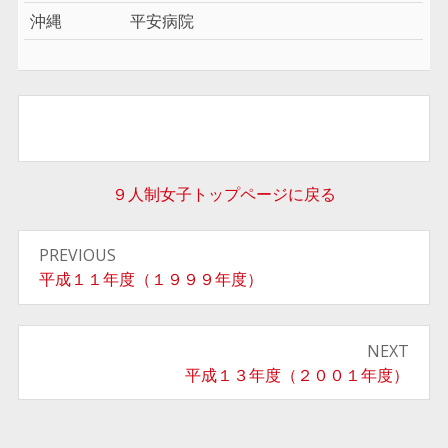
沖縄
平安病院
９人制女子トップページに戻る
投
PREVIOUS
稿
Previous
平成１１年度（１９９９年度）
post:
ナ
NEXT
ビ
Next
平成１３年度（２００１年度）
ゲ
post:
ー