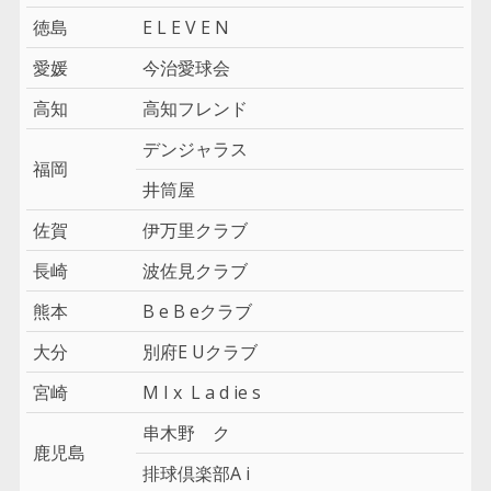
徳島
E L E V E N
愛媛
今治愛球会
高知
高知フレンド
デンジャラス
福岡
井筒屋
佐賀
伊万里クラブ
長崎
波佐見クラブ
熊本
B e B eクラブ
大分
別府E Uクラブ
宮崎
M I x L a d ie s
串木野 ク
鹿児島
排球倶楽部A i