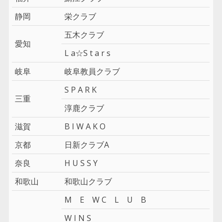
静岡
栄クラブ
五木クラブ
愛知
L a☆S t a r s
岐阜
岐阜教員クラブ
S P A R K
三重
淳鹿クラブ
滋賀
B I W A K O
京都
日新クラブA
奈良
H U S S Y
和歌山
和歌山クラブ
M E W C L U B
W I N S