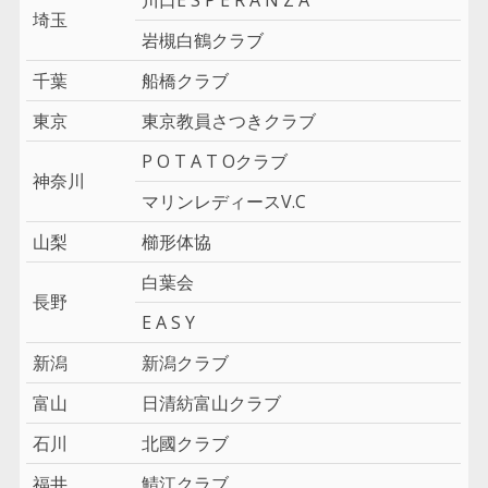
埼玉
岩槻白鶴クラブ
千葉
船橋クラブ
東京
東京教員さつきクラブ
P O T A T Oクラブ
神奈川
マリンレディースV.C
山梨
櫛形体協
白葉会
長野
E A S Y
新潟
新潟クラブ
富山
日清紡富山クラブ
石川
北國クラブ
福井
鯖江クラブ