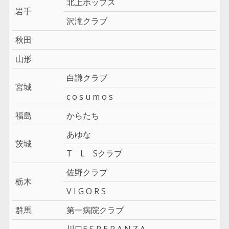
北上ホップス
岩手
沢滝クラブ
秋田
山形
白謙クラブ
宮城
c o s u m o s
福島
からたち
あゆな
茨城
T L Sクラブ
佐野クラブ
栃木
V I G O R S
群馬
第一病院クラブ
川口E S P E R A N Z A