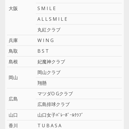
大阪
S M I L E
A L L S M I L E
丸紅クラブ
兵庫
W I N G
鳥取
B S T
島根
妃魔神クラブ
岡山クラブ
岡山
翔懸
マツダO Gクラブ
広島
広島排球クラブ
山口
山口女子ﾊﾞﾚｰﾎﾞｰﾙｸﾗﾌﾞ
香川
T U B A S A