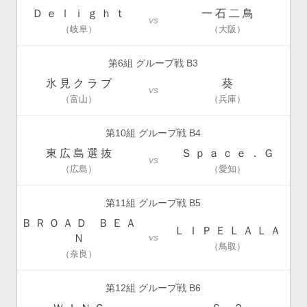
Ｄ ｅ ｌ ｉ ｇ ｈ ｔ
一 石 二 鳥
vs
（岐阜）
（大阪）
第6組 グループ戦 B3
氷 見 ク ラ ブ
葵
vs
（富山）
（兵庫）
第10組 グループ戦 B4
東 広 島 選 抜
Ｓ ｐ ａ ｃ ｅ ． Ｇ
vs
（広島）
（愛知）
第11組 グループ戦 B5
Ｂ Ｒ Ｏ Ａ Ｄ Ｂ Ｅ Ａ
Ｌ Ｉ Ｐ Ｅ Ｌ Ａ Ｌ Ａ
vs
Ｎ
（鳥取）
（奈良）
第12組 グループ戦 B6