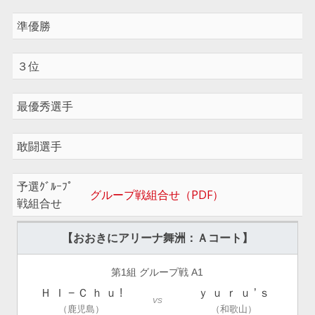
準優勝
３位
最優秀選手
敢闘選手
予選ｸﾞﾙｰﾌﾟ
グループ戦組合せ（PDF）
戦組合せ
【おおきにアリーナ舞洲：Ａコート】
第1組 グループ戦 A1
Ｈ Ｉ − Ｃ ｈ ｕ !
ｙ ｕ ｒ ｕ ’ ｓ
vs
（鹿児島）
（和歌山）