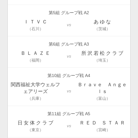
第5組 グループ戦 A2
Ｉ Ｔ Ｖ Ｃ
あ ゆ な
vs
（石川）
（茨城）
第6組 グループ戦 A3
Ｂ Ｌ Ａ Ｚ Ｅ
所 沢 若 松 ク ラ ブ
vs
（福岡）
（埼玉）
第10組 グループ戦 A4
関西福祉大学ウェルフ
Ｂｒａｖｅ Ａｎｇｅ
vs
ェアリーズ
ｌｓ
（兵庫）
（富山）
第11組 グループ戦 A5
日 女 体 ク ラ ブ
Ｒ Ｅ Ｄ Ｓ Ｔ Ａ Ｒ
vs
（東京）
（宮崎）