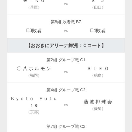
Ｗ Ｉ Ｎ Ｇ
Ｓ ２
vs
（兵庫）
（山口）
第8組 敗者戦 B7
E3敗者
E4敗者
vs
【おおきにアリーナ舞洲：Ｃコート】
第2組 グループ戦 C1
〇 八 ホ ル モ ン
Ｓ Ｉ Ｅ Ｇ
vs
（福岡）
（徳島）
第4組 グループ戦 C2
Ｋｙｏｔｏ Ｆｕｔｕ
藤 波 排 球 会
vs
ｒｅ
（愛知）
（京都）
第7組 グループ戦 C3