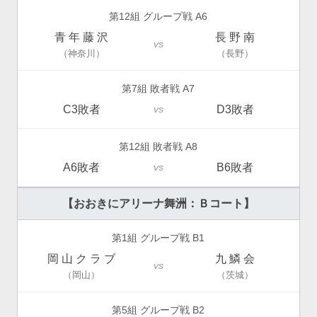
第12組 グループ戦 A6
青 年 藤 沢
長 野 南
vs
（神奈川）
（長野）
第7組 敗者戦 A7
C3敗者
D3敗者
vs
第12組 敗者戦 A8
A6敗者
B6敗者
vs
【おおきにアリーナ舞洲：Ｂコート】
第1組 グループ戦 B1
岡 山 ク ラ ブ
九 鱗 会
vs
（岡山）
（茨城）
第5組 グループ戦 B2