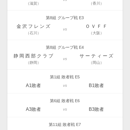
（滋賀）
（香川）
第8組 グループ戦 E3
金 沢 フ レ ン ズ
Ｏ Ｖ Ｆ Ｆ
vs
（石川）
（大阪）
第8組 グループ戦 E4
静 岡 西 部 ク ラ ブ
サ ー テ ィ ー ズ
vs
（静岡）
（岡山）
第1組 敗者戦 E5
A1敗者
B1敗者
vs
第6組 敗者戦 E6
A3敗者
B3敗者
vs
第11組 敗者戦 E7