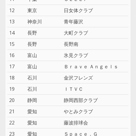
12
東京
日女体クラブ
13
神奈川
青年藤沢
14
長野
大町クラブ
15
長野
長野南
16
富山
氷見クラブ
17
富山
Ｂｒａｖｅ Ａｎｇｅｌｓ
18
石川
金沢フレンズ
19
石川
ＩＴＶＣ
20
静岡
静岡西部クラブ
21
愛知
やとみクラブ
22
愛知
藤波排球会
23
愛知
Ｓｐａｃｅ．Ｇ