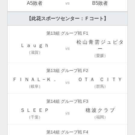
A5敗者
B5敗者
vs
【此花スポーツセンター：Ｆコート】
第13組 グループ戦 F1
松 山 青 雲 ジ ュ ピ タ
Ｌ ａ ｕ ｇ ｈ
vs
ー
（滋賀）
（愛媛）
第13組 グループ戦 F2
Ｆ Ｉ Ｎ Ａ Ｌ − Ｋ ．
Ｏ Ｔ Ａ Ｃ Ｉ Ｔ Ｙ
vs
（岐阜）
（群馬）
第14組 グループ戦 F3
Ｓ Ｌ Ｅ Ｅ Ｐ
穂 波 ク ラ ブ
vs
（千葉）
（福岡）
第14組 グループ戦 F4