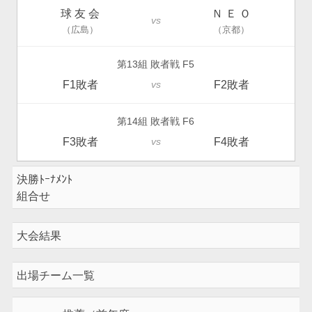
球 友 会
Ｎ Ｅ Ｏ
vs
（広島）
（京都）
第13組 敗者戦 F5
F1敗者
F2敗者
vs
第14組 敗者戦 F6
F3敗者
F4敗者
vs
決勝ﾄｰﾅﾒﾝﾄ
組合せ
大会結果
出場チーム一覧