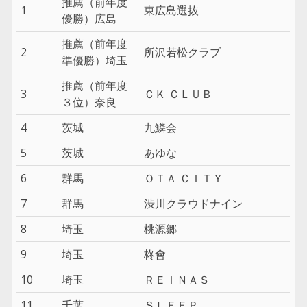
推薦（前年度
1
東広島選抜
優勝）広島
推薦（前年度
2
所沢若松クラブ
準優勝）埼玉
推薦（前年度
3
ＣＫ ＣＬＵＢ
３位）奈良
4
茨城
九鱗会
5
茨城
あゆな
6
群馬
ＯＴＡ ＣＩＴＹ
7
群馬
渋川クラウドナイン
8
埼玉
桃源郷
9
埼玉
柊會
10
埼玉
ＲＥＩＮＡＳ
11
千葉
ＳＬＥＥＰ