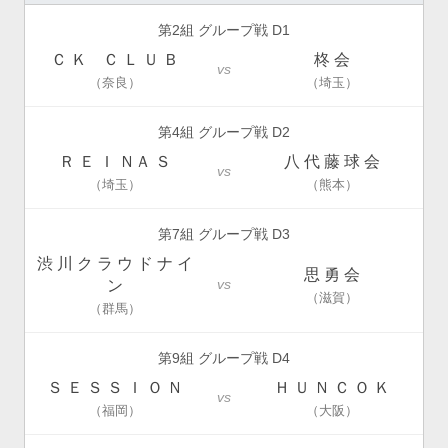
第2組 グループ戦 D1
Ｃ Ｋ Ｃ Ｌ Ｕ Ｂ
柊 会
vs
（奈良）
（埼玉）
第4組 グループ戦 D2
Ｒ Ｅ Ｉ ＮＡ Ｓ
八 代 藤 球 会
vs
（埼玉）
（熊本）
第7組 グループ戦 D3
渋 川 ク ラ ウ ド ナ イ
思 勇 会
vs
ン
（滋賀）
（群馬）
第9組 グループ戦 D4
Ｓ Ｅ Ｓ Ｓ Ｉ Ｏ Ｎ
Ｈ Ｕ Ｎ Ｃ Ｏ Ｋ
vs
（福岡）
（大阪）