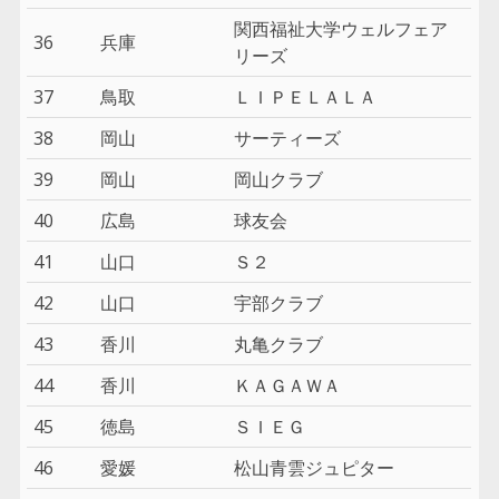
関西福祉大学ウェルフェア
36
兵庫
リーズ
37
鳥取
ＬＩＰＥＬＡＬＡ
38
岡山
サーティーズ
39
岡山
岡山クラブ
40
広島
球友会
41
山口
Ｓ２
42
山口
宇部クラブ
43
香川
丸亀クラブ
44
香川
ＫＡＧＡＷＡ
45
徳島
ＳＩＥＧ
46
愛媛
松山青雲ジュピター