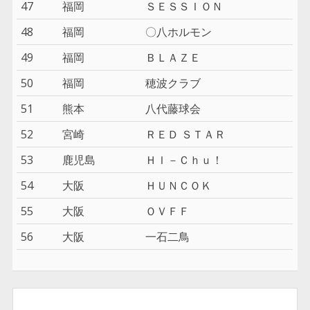
47
福岡
ＳＥＳＳＩＯＮ
48
福岡
〇八ホルモン
49
福岡
ＢＬＡＺＥ
50
福岡
穂波クラブ
51
熊本
八代藤球会
52
宮崎
ＲＥＤ ＳＴＡＲ
53
鹿児島
ＨＩ－Ｃｈｕ！
54
大阪
ＨＵＮＣＯＫ
55
大阪
ＯＶＦＦ
56
大阪
一石二鳥