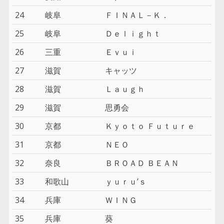
24
岐阜
ＦＩＮＡＬ－Ｋ．
25
岐阜
Ｄｅｌｉｇｈｔ
26
三重
Ｅｖｕｉ
27
滋賀
キャッツ
28
滋賀
Ｌａｕｇｈ
29
滋賀
思勇会
30
京都
Ｋｙｏｔｏ Ｆｕｔｕｒｅ
31
京都
ＮＥＯ
32
奈良
ＢＲＯＡＤ ＢＥＡＮ
33
和歌山
ｙｕｒｕ’ｓ
34
兵庫
ＷＩＮＧ
35
兵庫
葵