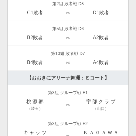
第2組 敗者戦 D5
C1敗者
D1敗者
vs
第5組 敗者戦 D6
B2敗者
A2敗者
vs
第10組 敗者戦 D7
B4敗者
A4敗者
vs
【おおきにアリーナ舞洲：Ｅコート】
第3組 グループ戦 E1
桃 源 郷
宇 部 ク ラ ブ
vs
（埼玉）
（山口）
第3組 グループ戦 E2
キ ャ ッ ツ
Ｋ Ａ Ｇ Ａ Ｗ Ａ
vs