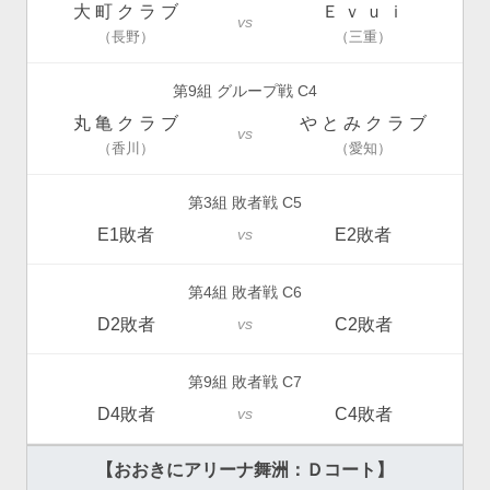
大 町 ク ラ ブ
Ｅ ｖ ｕ ｉ
vs
（長野）
（三重）
第9組 グループ戦 C4
丸 亀 ク ラ ブ
や と み ク ラ ブ
vs
（香川）
（愛知）
第3組 敗者戦 C5
E1敗者
E2敗者
vs
第4組 敗者戦 C6
D2敗者
C2敗者
vs
第9組 敗者戦 C7
D4敗者
C4敗者
vs
【おおきにアリーナ舞洲：Ｄコート】