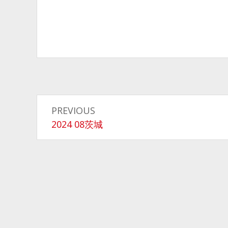
投
PREVIOUS
稿
Previous
2024 08茨城
post:
ナ
ビ
ゲ
ー
シ