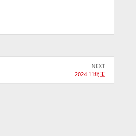
NEXT
Next
2024 11埼玉
post: