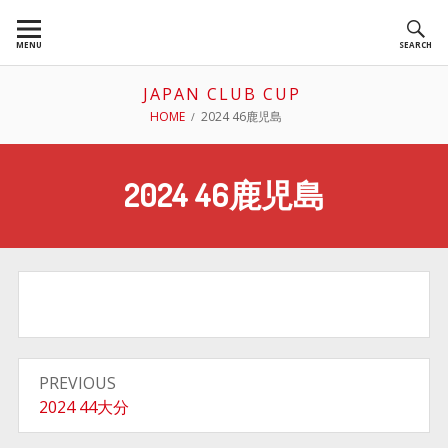
Skip
to
MENU
SEARCH
content
JAPAN CLUB CUP
BREADCRUMBS
HOME
2024 46鹿児島
2024 46鹿児島
投
PREVIOUS
稿
Previous
2024 44大分
post: