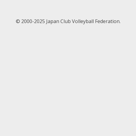
ナ
ビ
ゲ
© 2000-2025 Japan Club Volleyball Federation.
ー
シ
ョ
ン